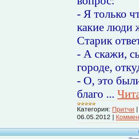
вопрос:
- Я только ч
какие люди 
Старик отве
- А скажи, с
городе, отк
- О, это бы
благо
...
Чита
Категория:
Притчи
06.05.2012
|
Коммен
Шемяк