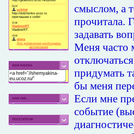
смыслом, а т
прочитала. Г
задавать во
Меня часто 
Для добавления необходима
авторизация
отключаться 
МОЯ КНОПКА
придумать т
бы меня пере
Если мне пр
НАМ УЖЕ...
событие (вы
ПОСЕТИТЕЛИ
диагностиче