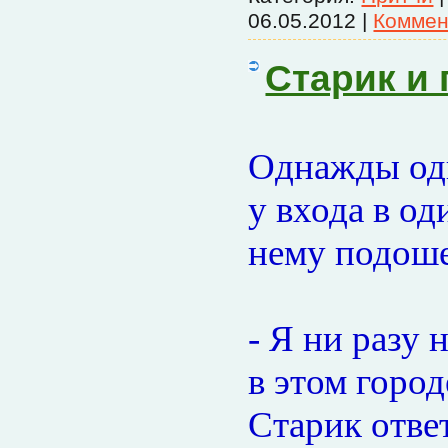
06.05.2012
|
Коммен
Старик и 
Однажды оди
у входа в о
нему подоше
- Я ни разу 
в этом город
Старик отве