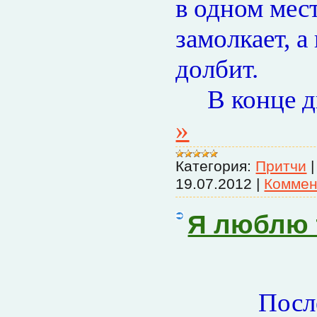
в одном мест
замолкает, а
долбит.
В конце дн
»
Категория:
Притчи
19.07.2012
|
Коммен
Я люблю 
После зем