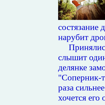
состязание д
нарубит дров
Принялись о
слышит один
делянке зам
"Соперник-то
раза сильнее
хочется его 