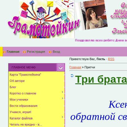
Поздравляю всех ребят с Днем знаний! Жела
Главная
Регистрация
Вход
Приветствую Вас
,
Гость
·
RSS
Главная
»
Притчи
ГЛАВНОЕ МЕНЮ
Карта "Грамотейкина"
Три брат
Об авторе
Блог
Коротко о главном
Мои ученики
Ксе
Вести образования
Учимся, играя!
обратной св
Каталог файлов
Читать не вредно - в...