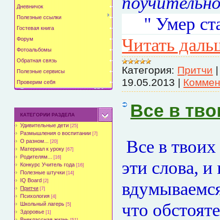
поучительно
Дневничок
" Умер ста
Полезные ссылки
Гостевая книга
Читать даль
Форум
Фотоальбомы
Обратная связь
Категория:
Притчи
Полезные сервисы
19.05.2013
|
Коммен
Проверим себя
Все в тво
КАТЕГОРИИ РАЗДЕЛА
Удивительные дети
[25]
Размышления о воспитании
[7]
Все в твоих
О разном...
[20]
Материал к уроку
[67]
Родителям...
[16]
эти слова, и
Конкурс Учитель года
[16]
Полезные штучки
[14]
IQ Board
[2]
вдумываемся
Притчи
[7]
Психология
[4]
что обстояте
Школьный лагерь
[5]
Здоровье
[1]
Внеклассная жизнь