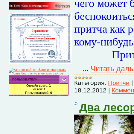
чего может 
беспокоиться
притча как р
кому-нибудь
Притча о
...
Читать дал
ПОЛЬЗОВАТЕЛИ
Категория:
Притчи
Онлайн всего:
1
18.12.2012
|
Коммен
Гостей:
1
Пользователей:
0
Два лесо