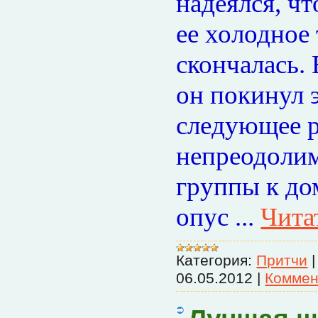
надеялся, чт
ее холодное 
скончалась.
он покинул 
следующее р
непреодолим
группы к до
опус
...
Чита
Категория:
Притчи
06.05.2012
|
Коммен