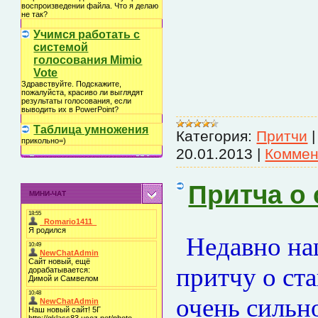
воспроизведении файла. Что я делаю
не так?
Учимся работать с
системой
голосования Mimio
Vote
Здравствуйте. Подскажите,
пожалуйста, красиво ли выглядят
результаты голосования, если
выводить их в PowerPoint?
Таблица умножения
Категория:
Притчи
прикольно=)
20.01.2013
|
Коммен
Притча о
МИНИ-ЧАТ
Недавно на
притчу о ста
очень сильн