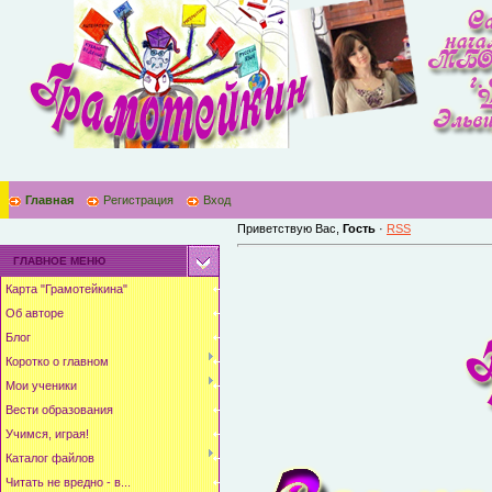
Главная
Регистрация
Вход
Приветствую Вас
,
Гость
·
RSS
ГЛАВНОЕ МЕНЮ
Карта "Грамотейкина"
Об авторе
Блог
Коротко о главном
Мои ученики
Вести образования
Учимся, играя!
Каталог файлов
Читать не вредно - в...