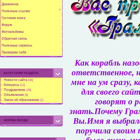
Дневничок
Полезные ссылки
Гостевая книга
Форум
Фотоальбомы
Обратная связь
Полезные сервисы
Проверим себя
Как корабль назо
ответственное, 
КАТЕГОРИИ РАЗДЕЛА
мне на ум сразу, 
Новости сайта
[48]
Конкурсы
[12]
для своего сайт
Поздравляем
[28]
Объявления
[9]
говорят о р
Закон об образовании
[1]
знать.
Почему Гра
Вы.
Имя я выбрал
ФОРМА ВХОДА
поручила своим