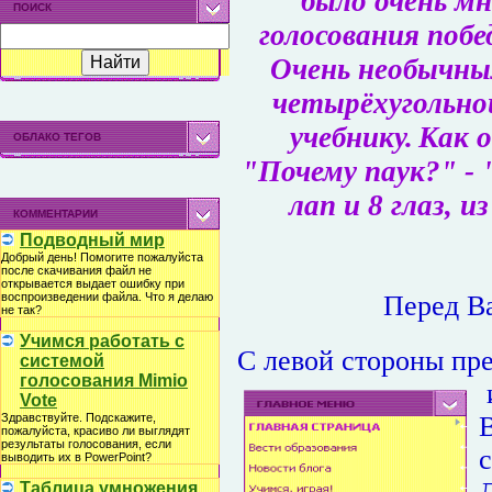
было очень м
ПОИСК
голосования поб
Очень необычным
четырёхугольной
учебнику.
Как о
ОБЛАКО ТЕГОВ
"Почему паук?" - 
лап и 8 глаз, 
КОММЕНТАРИИ
Подводный мир
Добрый день! Помогите пожалуйста
после скачивания файл не
открывается выдает ошибку при
Перед В
воспроизведении файла. Что я делаю
не так?
Учимся работать с
С левой стороны пр
системой
голосования Mimio
Vote
Здравствуйте. Подскажите,
пожалуйста, красиво ли выглядят
результаты голосования, если
с
выводить их в PowerPoint?
Таблица умножения