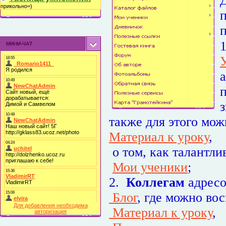
прикольно=)
п
МИНИ-ЧАТ
з
также для этого мож
Материал к уроку
,
о том, как талантли
Мои ученики
;
2.
Коллегам
адресо
Блог
, где можно во
Для добавления необходима
Материал к уроку
,
авторизация