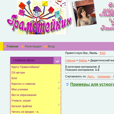
Главная
Регистрация
Вход
Приветствую Вас
,
Гость
·
RSS
Главная
»
Файлы
» Дидактический ма
ГЛАВНОЕ МЕНЮ
В категории материалов
:
2
Карта "Грамотейкина"
Показано материалов
:
1-2
Об авторе
Сортировать по
:
Дате
·
Названию
·
Блог
Примеры для устного
Коротко о главном
Мои ученики
Вести образования
Учимся, играя!
Каталог файлов
Читать не вредно - в...