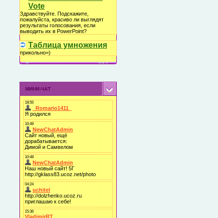
Vote
Здравствуйте. Подскажите,
пожалуйста, красиво ли выглядят
результаты голосования, если
выводить их в PowerPoint?
Таблица умножения
прикольно=)
МИНИ-ЧАТ