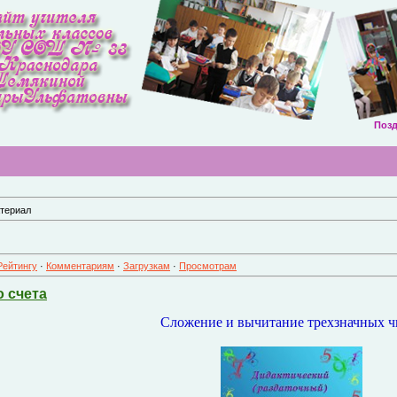
Поздравляю
териал
Рейтингу
·
Комментариям
·
Загрузкам
·
Просмотрам
 счета
Сложение и вычитание трехзначных ч