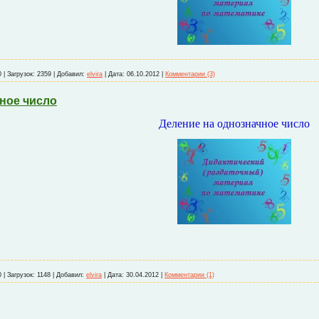
0
|
Загрузок:
2359
|
Добавил:
elvira
|
Дата:
06.10.2012
|
Комментарии (3)
ное число
Деление на однозначное число
0
|
Загрузок:
1148
|
Добавил:
elvira
|
Дата:
30.04.2012
|
Комментарии (1)