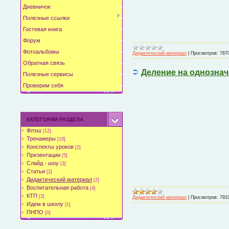
Дневничок
Полезные ссылки
Гостевая книга
Форум
Фотоальбомы
Дидактический материал
|
Просмотров:
787
Обратная связь
Деление на однознач
Полезные сервисы
Проверим себя
КАТЕГОРИИ РАЗДЕЛА
Флэш
[12]
Тренажеры
[19]
Конспекты уроков
[2]
Презентации
[5]
Слайд - шоу
[3]
Статьи
[2]
Дидактический материал
[2]
Воспитательная работа
[4]
КТП
[3]
Дидактический материал
|
Просмотров:
791
Идем в школу
[1]
ПНПО
[0]